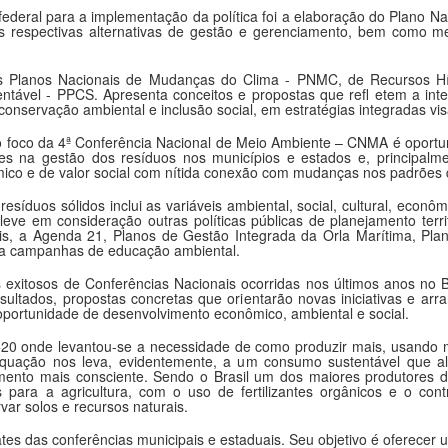
 federal para a implementação da política foi a elaboração do Plano 
as respectivas alternativas de gestão e gerenciamento, bem como me
s Planos Nacionais de Mudanças do Clima - PNMC, de Recursos H
ável - PPCS. Apresenta conceitos e propostas que refl etem a inte
onservação ambiental e inclusão social, em estratégias integradas vi
 foco da 4ª Conferência Nacional de Meio Ambiente – CNMA é oportuna
aves na gestão dos resíduos nos municípios e estados e, principalme
co e de valor social com nítida conexão com mudanças nos padrões 
esíduos sólidos inclui as variáveis ambiental, social, cultural, econô
eve em consideração outras políticas públicas de planejamento terr
is, a Agenda 21, Planos de Gestão Integrada da Orla Marítima, Pla
ara campanhas de educação ambiental.
exitosos de Conferências Nacionais ocorridas nos últimos anos no 
ultados, propostas concretas que orientarão novas iniciativas e arran
oportunidade de desenvolvimento econômico, ambiental e social.
20 onde levantou-se a necessidade de como produzir mais, usando m
equação nos leva, evidentemente, a um consumo sustentável que al
ento mais consciente. Sendo o Brasil um dos maiores produtores d
 para a agricultura, com o uso de fertilizantes orgânicos e o contr
var solos e recursos naturais.
tes das conferências municipais e estaduais. Seu objetivo é oferecer