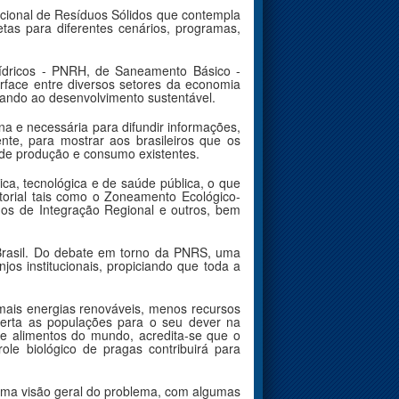
Nacional de Resíduos Sólidos que contempla
tas para diferentes cenários, programas,
ídricos - PNRH, de Saneamento Básico -
rface entre diversos setores da economia
sando ao desenvolvimento sustentável.
 e necessária para difundir informações,
nte, para mostrar aos brasileiros que os
de produção e consumo existentes.
mica, tecnológica e de saúde pública, o que
itorial tais como o Zoneamento Ecológico-
nos de Integração Regional e outros, bem
Brasil. Do debate em torno da PNRS, uma
jos institucionais, propiciando que toda a
ais energias renováveis, menos recursos
erta as populações para o seu dever na
e alimentos do mundo, acredita-se que o
ole biológico de pragas contribuirá para
 uma visão geral do problema, com algumas