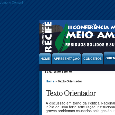
Jump to Content
ORIE
HOME
APRESENTAÇÃO
CONCEITOS
You are here
Home
» Texto Orientador
Texto Orientador
A discussão em torno da Política Nacion
início de uma forte articulação institucio
graves problemas causados pela gestão in