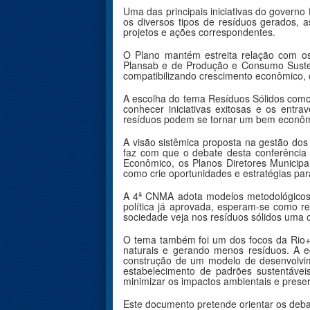
Uma das principais iniciativas do governo
os diversos tipos de resíduos gerados, 
projetos e ações correspondentes.
O Plano mantém estreita relação com o
Plansab e de Produção e Consumo Sustent
compatibilizando crescimento econômico, c
A escolha do tema Resíduos Sólidos como
conhecer iniciativas exitosas e os entr
resíduos podem se tornar um bem econômi
A visão sistêmica proposta na gestão dos r
faz com que o debate desta conferência l
Econômico, os Planos Diretores Municipa
como crie oportunidades e estratégias p
A 4ª CNMA adota modelos metodológicos 
política já aprovada, esperam-se como res
sociedade veja nos resíduos sólidos uma 
O tema também foi um dos focos da Rio+
naturais e gerando menos resíduos. A 
construção de um modelo de desenvolvim
estabelecimento de padrões sustentáveis
minimizar os impactos ambientais e preser
Este documento pretende orientar os deba